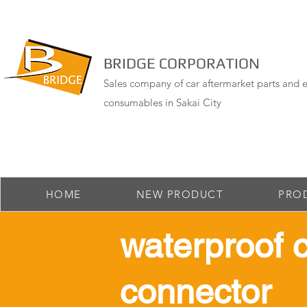
BRIDGE CORPORATION
Sales company of car aftermarket parts and e
consumables in Sakai City
HOME
NEW PRODUCT
PRO
​waterproof 
connector