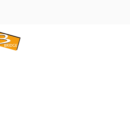
​BRIDGE CORPORATION
​株式会社ブリッジ
〒599-8104 大阪府堺市東区引野町1-5-1
TEL: 072-253-2205 FAX: 072-247-5870
bridge@violet.plala.or.jp
©2022 by 株式会社ブリッジ -