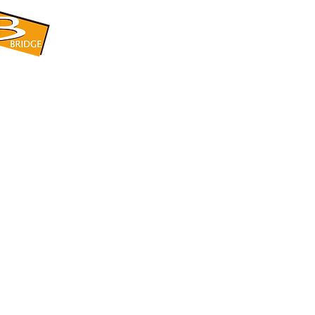
​BRIDGE CORPORATION
​株式会社ブリッジ
〒599-8104 大阪府堺市東区引野町1-5-1
TEL: 072-253-2205 FAX: 072-247-5870
bridge@violet.plala.or.jp
©2022 by 株式会社ブリッジ -