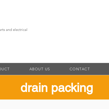
rts and electrical
DUCT
ABOUT US
CONTACT
drain packing