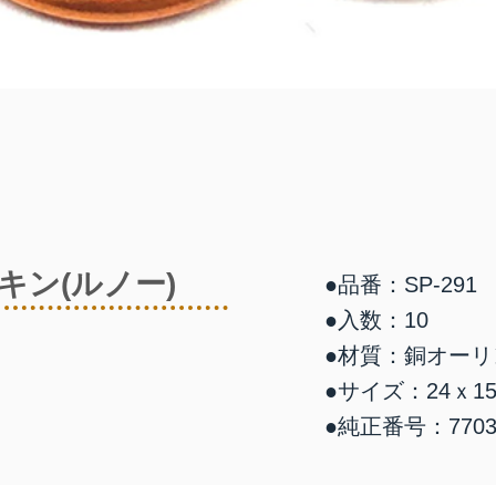
キン(ルノー)
●品番：SP-291
●入数：10
●材質：銅オーリ
●サイズ：24ｘ15
●純正番号：7703-