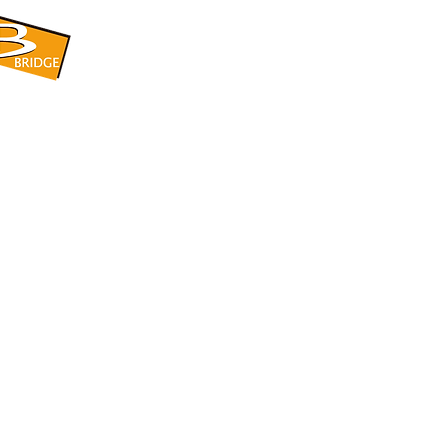
​BRIDGE CORPORATION
​株式会社ブリッジ
〒599-8104 大阪府堺市東区引野町1-5-1
TEL: 072-253-2205 FAX: 072-247-5870
bridge@violet.plala.or.jp
©2022 by 株式会社ブリッジ -