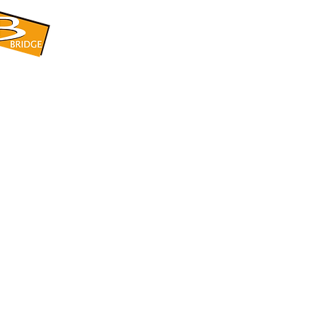
​BRIDGE CORPORATION
​株式会社ブリッジ
〒599-8104 大阪府堺市東区引野町1-5-1
TEL: 072-253-2205 FAX: 072-247-5870
bridge@violet.plala.or.jp
©2022 by 株式会社ブリッジ -