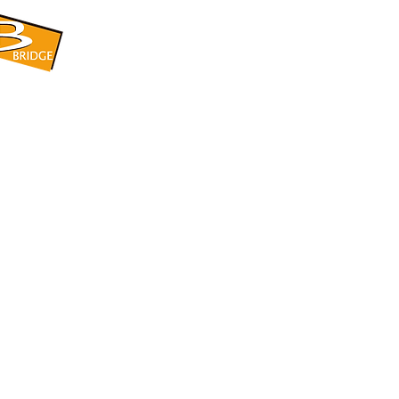
​BRIDGE CORPORATION
​株式会社ブリッジ
〒599-8104 大阪府堺市東区引野町1-5-1
TEL: 072-253-2205 FAX: 072-247-5870
bridge@violet.plala.or.jp
©2022 by 株式会社ブリッジ -