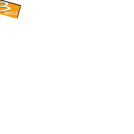
​BRIDGE CORPORATION
​株式会社ブリッジ
〒599-8104 大阪府堺市東区引野町1-5-1
TEL: 072-253-2205 FAX: 072-247-5870
bridge@violet.plala.or.jp
©2022 by 株式会社ブリッジ -