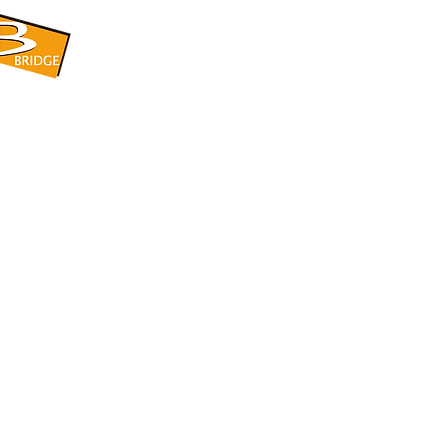
​BRIDGE CORPORATION
​株式会社ブリッジ
〒599-8104 大阪府堺市東区引野町1-5-1
TEL: 072-253-2205 FAX: 072-247-5870
bridge@violet.plala.or.jp
©2022 by 株式会社ブリッジ -