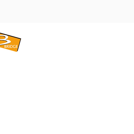
​BRIDGE CORPORATION
​株式会社ブリッジ
〒599-8104 大阪府堺市東区引野町1-5-1
TEL: 072-253-2205 FAX: 072-247-5870
bridge@violet.plala.or.jp
©2022 by 株式会社ブリッジ -