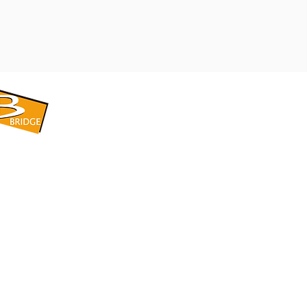
​BRIDGE CORPORATION
​株式会社ブリッジ
〒599-8104 大阪府堺市東区引野町1-5-1
TEL: 072-253-2205 FAX: 072-247-5870
bridge@violet.plala.or.jp
©2022 by 株式会社ブリッジ -