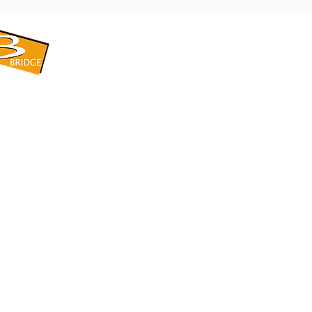
​BRIDGE CORPORATION
​株式会社ブリッジ
〒599-8104 大阪府堺市東区引野町1-5-1
TEL: 072-253-2205 FAX: 072-247-5870
bridge@violet.plala.or.jp
©2022 by 株式会社ブリッジ -