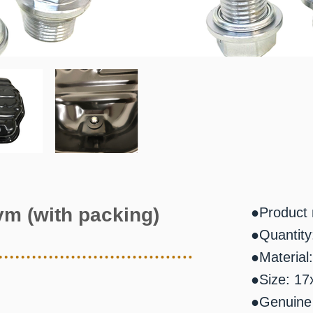
ym (with packing)
●Product
●Quantity
●Material:
●Size: 17
●Genuine