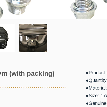
ym (with packing)
●Product
●Quantity
●Material:
●Size: 17
●Genuine