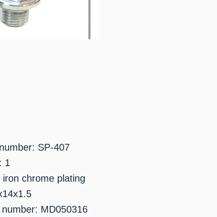
 number: SP-407
: 1
 iron chrome plating
x14x1.5
 number: MD050316