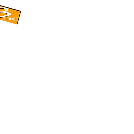
​BRIDGE CORPORATION
​株式会社ブリッジ
〒599-8104 大阪府堺市東区引野町1-5-1
TEL: 072-253-2205 FAX: 072-247-5870
bridge@violet.plala.or.jp
©2022 by 株式会社ブリッジ -