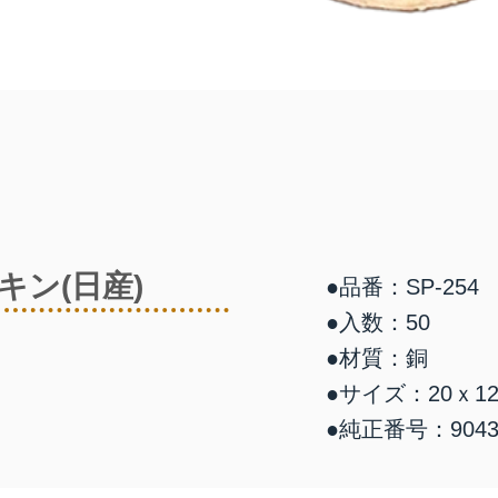
キン(日産)
●品番：SP-254
●入数：50
●材質：銅
●サイズ：20ｘ1
●純正番号：90430