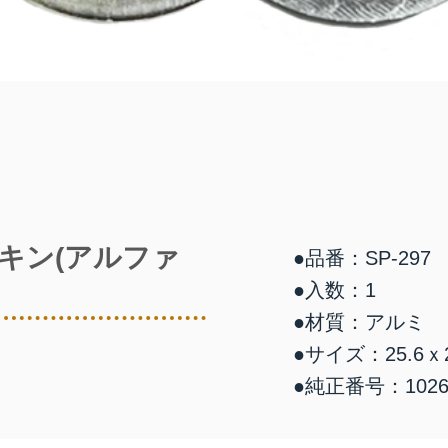
キン(アルファ
●品番：SP-297
●入数：1
●材質：アルミ
●サイズ：25.6ｘ2
●純正番号：1026