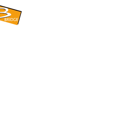
​BRIDGE CORPORATION
​株式会社ブリッジ
〒599-8104 大阪府堺市東区引野町1-5-1
TEL: 072-253-2205 FAX: 072-247-5870
bridge@violet.plala.or.jp
©2022 by 株式会社ブリッジ -