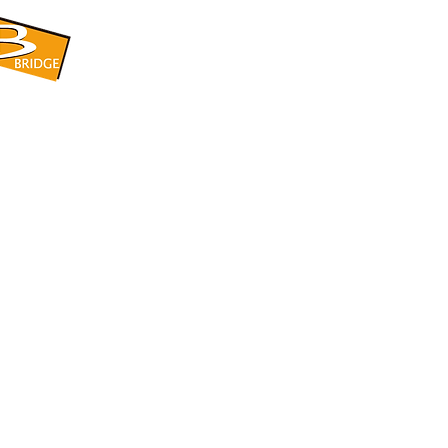
​BRIDGE CORPORATION
​株式会社ブリッジ
〒599-8104 大阪府堺市東区引野町1-5-1
TEL: 072-253-2205 FAX: 072-247-5870
bridge@violet.plala.or.jp
©2022 by 株式会社ブリッジ -