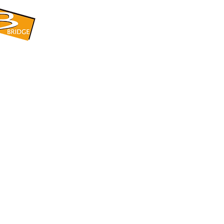
​BRIDGE CORPORATION
​株式会社ブリッジ
〒599-8104 大阪府堺市東区引野町1-5-1
TEL: 072-253-2205 FAX: 072-247-5870
bridge@violet.plala.or.jp
©2022 by 株式会社ブリッジ -