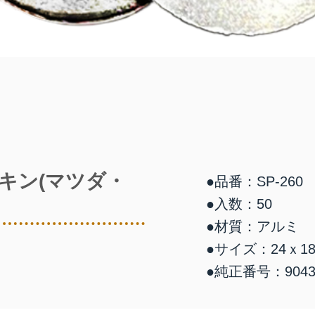
キン(マツダ・
●品番：SP-260
●入数：50
●材質：アルミ
●サイズ：24ｘ18
●純正番号：90430