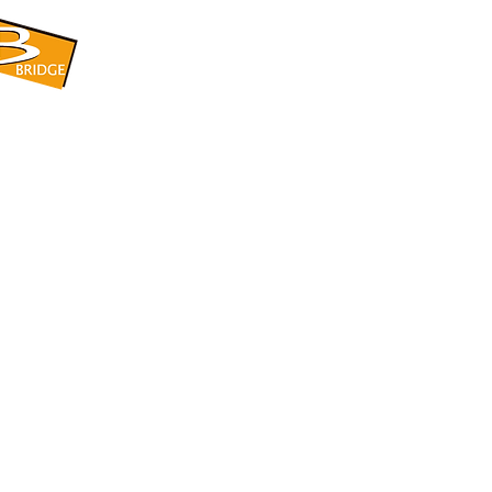
​BRIDGE CORPORATION
​株式会社ブリッジ
〒599-8104 大阪府堺市東区引野町1-5-1
TEL: 072-253-2205 FAX: 072-247-5870
bridge@violet.plala.or.jp
©2022 by 株式会社ブリッジ -