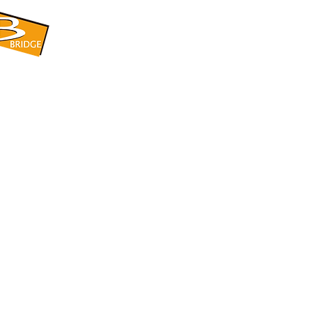
​BRIDGE CORPORATION
​株式会社ブリッジ
〒599-8104 大阪府堺市東区引野町1-5-1
TEL: 072-253-2205 FAX: 072-247-5870
bridge@violet.plala.or.jp
©2022 by 株式会社ブリッジ -