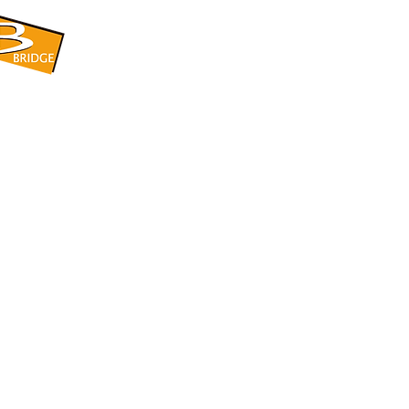
​BRIDGE CORPORATION
​株式会社ブリッジ
〒599-8104 大阪府堺市東区引野町1-5-1
TEL: 072-253-2205 FAX: 072-247-5870
bridge@violet.plala.or.jp
©2022 by 株式会社ブリッジ -