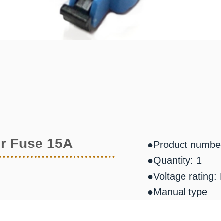
r Fuse 15A
●Product numbe
●Quantity: 1
●Voltage rating
●Manual type