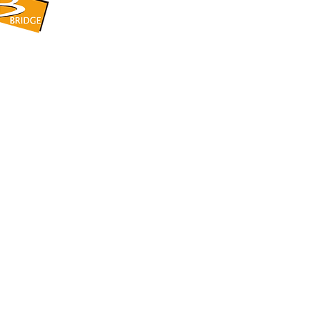
​BRIDGE CORPORATION
​株式会社ブリッジ
〒599-8104 大阪府堺市東区引野町1-5-1
TEL: 072-253-2205 FAX: 072-247-5870
bridge@violet.plala.or.jp
©2022 by 株式会社ブリッジ -