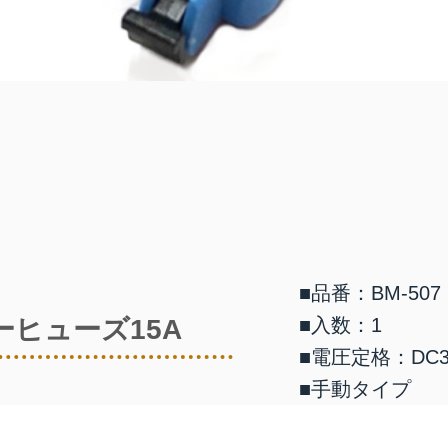
■品番：BM-507
ーヒューズ15A
■入数：1
■電圧定格：DC3
■手動タイプ