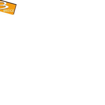
​BRIDGE CORPORATION
​株式会社ブリッジ
〒599-8104 大阪府堺市東区引野町1-5-1
TEL: 072-253-2205 FAX: 072-247-5870
bridge@violet.plala.or.jp
©2022 by 株式会社ブリッジ -