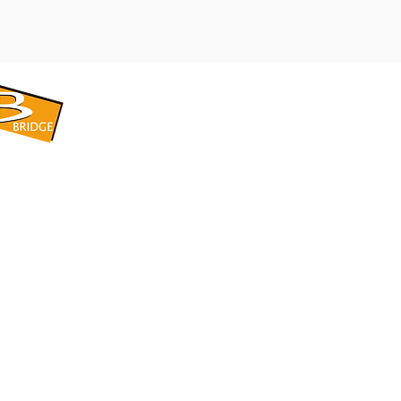
​BRIDGE CORPORATION
​株式会社ブリッジ
〒599-8104 大阪府堺市東区引野町1-5-1
TEL: 072-253-2205 FAX: 072-247-5870
bridge@violet.plala.or.jp
©2022 by 株式会社ブリッジ -