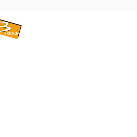
​BRIDGE CORPORATION
​株式会社ブリッジ
〒599-8104 大阪府堺市東区引野町1-5-1
TEL: 072-253-2205 FAX: 072-247-5870
bridge@violet.plala.or.jp
©2022 by 株式会社ブリッジ -