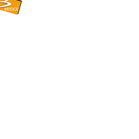
​BRIDGE CORPORATION
​株式会社ブリッジ
〒599-8104 大阪府堺市東区引野町1-5-1
TEL: 072-253-2205 FAX: 072-247-5870
bridge@violet.plala.or.jp
©2022 by 株式会社ブリッジ -