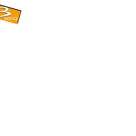
​BRIDGE CORPORATION
​株式会社ブリッジ
〒599-8104 大阪府堺市東区引野町1-5-1
TEL: 072-253-2205 FAX: 072-247-5870
bridge@violet.plala.or.jp
©2022 by 株式会社ブリッジ -