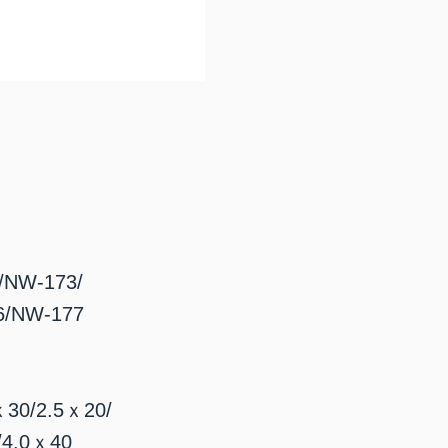
NW-173/
6/NW-177
30/2.5ｘ20/
/4.0ｘ40