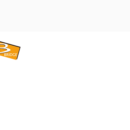
​BRIDGE CORPORATION
​株式会社ブリッジ
〒599-8104 大阪府堺市東区引野町1-5-1
TEL: 072-253-2205 FAX: 072-247-5870
bridge@violet.plala.or.jp
©2022 by 株式会社ブリッジ -