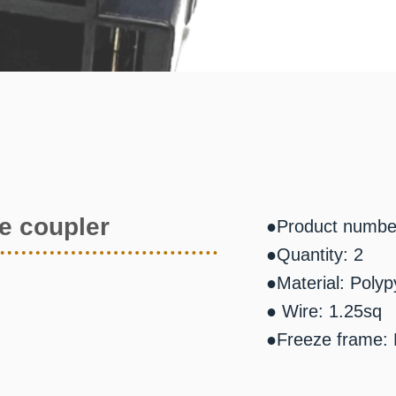
e coupler
●Product numbe
●Quantity: 2
●Material: Poly
● Wire: 1.25sq
●Freeze frame: