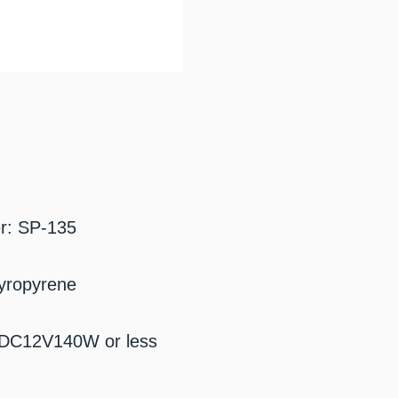
r: SP-135
pyropyrene
 DC12V140W or less