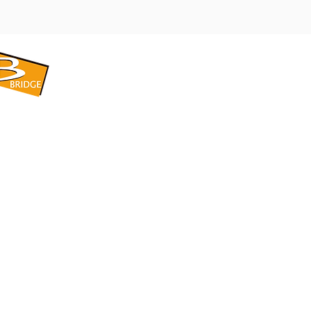
​BRIDGE CORPORATION
​株式会社ブリッジ
〒599-8104 大阪府堺市東区引野町1-5-1
TEL: 072-253-2205 FAX: 072-247-5870
bridge@violet.plala.or.jp
©2022 by 株式会社ブリッジ -